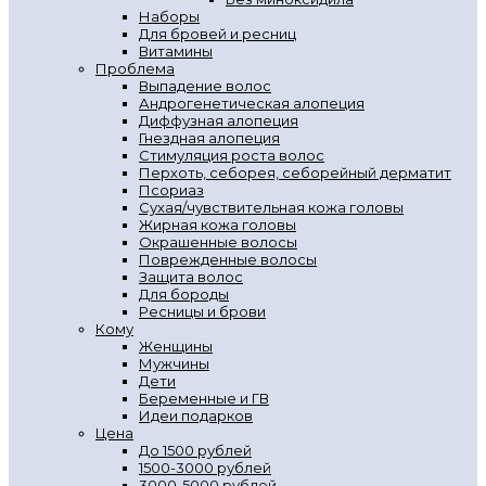
Наборы
Для бровей и ресниц
Витамины
Проблема
Выпадение волос
Андрогенетическая алопеция
Диффузная алопеция
Гнездная алопеция
Стимуляция роста волос
Перхоть, себорея, себорейный дерматит
Псориаз
Сухая/чувствительная кожа головы
Жирная кожа головы
Окрашенные волосы
Поврежденные волосы
Защита волос
Для бороды
Ресницы и брови
Кому
Женщины
Мужчины
Дети
Беременные и ГВ
Идеи подарков
Цена
До 1500 рублей
1500-3000 рублей
3000-5000 рублей