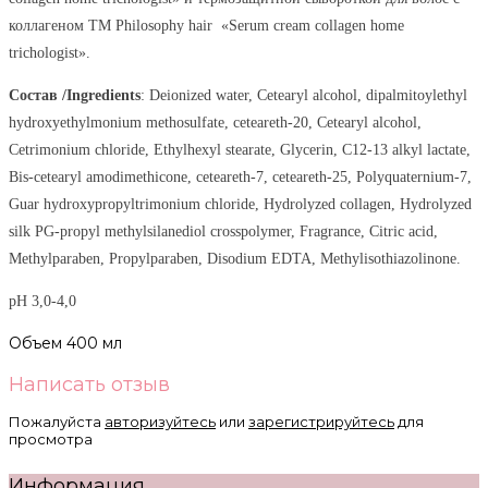
коллагеном TM Philosophy hair «Serum cream collagen home
trichologist».
Состав /Ingredients
: Deionized water, Cetearyl alcohol, dipalmitoylethyl
hydroxyethylmonium methosulfate, ceteareth-20, Cetearyl alcohol,
Cetrimonium chloride, Ethylhexyl stearate, Glycerin, C12-13 alkyl lactate,
Bis-cetearyl amodimethicone, ceteareth-7, ceteareth-25, Polyquaternium-7,
Guar hydroxypropyltrimonium chloride, Hydrolyzed сollagen, Hydrolyzed
silk PG-propyl methylsilanediol crosspolymer, Fragrance, Citric acid,
Methylparaben, Propylparaben, Disodium EDTA, Methylisothiazolinone.
pH 3,0-4,0
Объем 400 мл
Написать отзыв
Пожалуйста
авторизуйтесь
или
зарегистрируйтесь
для
просмотра
Информация