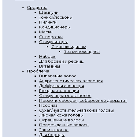
Средства
Шампуни
Тоники/лосьоны
Пилинги
Кондиционеры
Маски
Сыворотки
Стимуляторы
С миноксидилом
Без миноксидила
Наборы
Для бровей и ресниц
Витамины
Проблема
Выпадение волос
Андрогенетическая алопеция
Диффузная алопеция
Гнездная алопеция
Стимуляция роста волос
Перхоть, себорея, себорейный дерматит
Псориаз
Сухая/чувствительная кожа головы
Жирная кожа головы
Окрашенные волосы
Поврежденные волосы
Защита волос
Для бороды