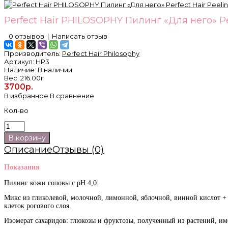
Perfect Hair PHILOSOPHY Пилинг «Для него» Per
0 отзывов
|
Написать отзыв
Производитель:
Perfect Hair Philosophy
Артикул:
HP3
Наличие:
В наличии
Вес:
216.00г
3700р.
В избранное
В сравнение
Кол-во
Описание
Отзывы (0)
Показания
Пилинг кожи головы с рН 4,0.
Микс из гликолевой, молочной, лимонной, яблочной, винной кислот + 
клеток рогового слоя.
Изомерат сахаридов: глюкозы и фруктозы, полученный из растений, име