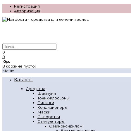
Регистрация
Авторизация
0
0
0р.
В корзине пусто!
Меню
Каталог
Средства
Шампуни
Тоники/лосьоны
Пилинги
Кондиционеры
Маски
Сыворотки
Стимуляторы
С миноксидилом
Без миноксидила