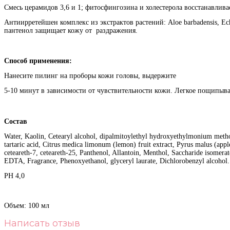
Смесь церамидов 3,6 и 1; фитосфингозина и холестерола восстанавлива
Анти
ирретейшен комплекс из экстрактов растений: Aloe barbadensis, Echinac
пантенол защищает кожу от раздражения.
Способ применения:
Нанесите пилинг на проборы кожи головы, выдержите
5-10 минут в зависимости от чувствительности кожи. Легкое пощипыва
Состав
Water, Kaolin, Cetearyl alcohol, dipalmitoylethyl hydroxyethylmonium methosul
tartaric acid, Citrus medica limonum (lemon) fruit extract, Pyrus malus (apple
ceteareth-7, ceteareth-25, Panthenol, Allantoin, Menthol, Saccharide isomer
EDTA, Fragrance, Phenoxyethanol, glyceryl laurate, Dichlorobenzyl alcohol.
PH 4,0
Объем:
100 мл
Написать отзыв