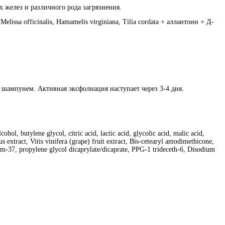
х желез и различного рода загрязнения.
Melissa officinalis, Hamamelis virginiana, Tilia cordata + аллантоин + Д-
 шампунем. Активная эксфолиация наступает через 3-4 дня.
l, butylene glycol, citric acid, lactic acid, glycolic acid, malic acid,
 extract, Vitis vinifera (grape) fruit extract, Bis-cetearyl amodimethicone,
um‐37, propylene glycol dicaprylate/dicaprate, PPG-1 trideceth-6, Disodium