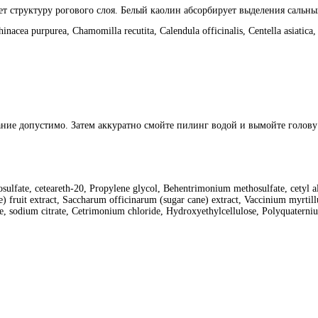
ет структуру рогового слоя. Белый каолин абсорбирует выделения сальны
ea purpurea, Chamomilla recutita, Calendula officinalis, Centella asiatica, 
ние допустимо. Затем аккуратно смойте пилинг водой и вымойте голову
fate, ceteareth-20, Propylene glycol, Behentrimonium methosulfate, сetyl alcoho
) fruit extract, Saccharum officinarum (sugar cane) extract, Vaccinium myrtillus
ate, sodium citrate, Cetrimonium chloride, Hydroxyethylcellulose, Polyquaterni