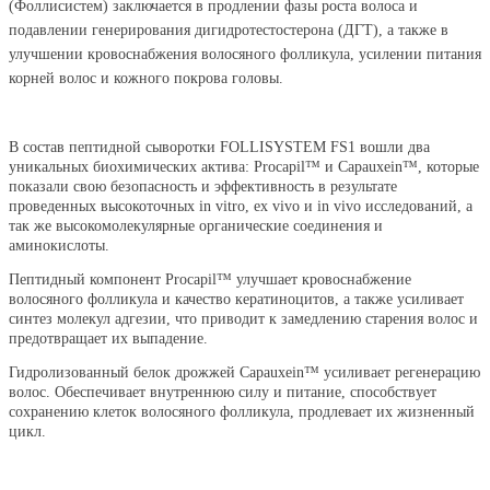
(Фоллисистем) заключается в продлении фазы роста волоса и
подавлении генерирования дигидротестостерона (ДГТ), а также в
улучшении кровоснабжения волосяного фолликула, усилении питания
корней волос и кожного покрова головы.
В состав пептидной сыворотки FOLLISYSTEM FS1 вошли два
уникальных биохимических актива: Procapil™ и Capauxein™, которые
показали свою безопасность и эффективность в результате
проведенных высокоточных in vitro, ex vivo и in vivo исследований, а
так же высокомолекулярные органические соединения и
аминокислоты.
Пептидный компонент Procapil™ улучшает кровоснабжение
волосяного фолликула и качество кератиноцитов, а также усиливает
синтез молекул адгезии, что приводит к замедлению старения волос и
предотвращает их выпадение.
Гидролизованный белок дрожжей Capauxein™ усиливает регенерацию
волос. Обеспечивает внутреннюю силу и питание, способствует
сохранению клеток волосяного фолликула, продлевает их жизненный
цикл.