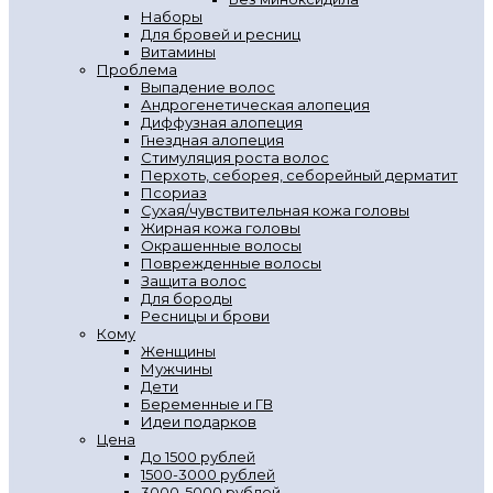
Наборы
Для бровей и ресниц
Витамины
Проблема
Выпадение волос
Андрогенетическая алопеция
Диффузная алопеция
Гнездная алопеция
Стимуляция роста волос
Перхоть, себорея, себорейный дерматит
Псориаз
Сухая/чувствительная кожа головы
Жирная кожа головы
Окрашенные волосы
Поврежденные волосы
Защита волос
Для бороды
Ресницы и брови
Кому
Женщины
Мужчины
Дети
Беременные и ГВ
Идеи подарков
Цена
До 1500 рублей
1500-3000 рублей
3000-5000 рублей